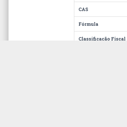
CAS
Fórmula
Classificação Fiscal
Hommel
Embalagem
ONU
Unidade