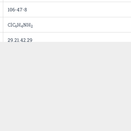
106-47-8
ClC
H
NH
6
4
2
29.21.42.29
100 g
2018
fc
1)
Necessária licença do(a) Polícia Civil para aquisiç