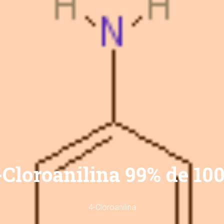
-Cloroanilina 99% de 100
4-Cloroanilina