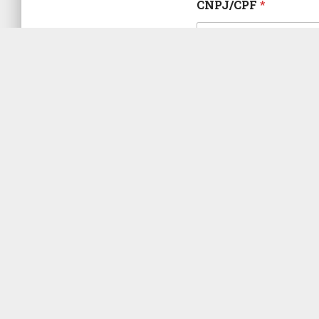
CNPJ/CPF
*
Endereço
*
CEP
*
Quais itens deseja or