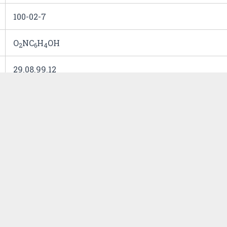
100-02-7
O
NC
H
OH
2
6
4
29.08.99.12
3;1;2;0
1000 g
1663
fc
1)
Necessária licença do(a) Polícia Civil para aquisiç