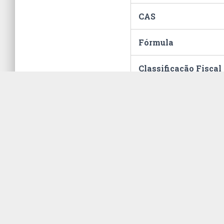
CAS
Fórmula
Classificação Fiscal
Hommel
Embalagem
ONU
Unidade