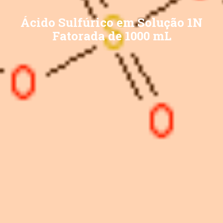
Ácido Sulfúrico em Solução 1N
Fatorada de 1000 mL