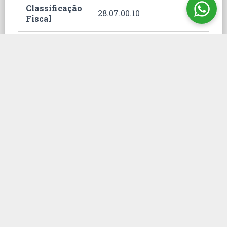
Classificação
28.07.00.10
Fiscal
Hommel
3;0;1;0
Embalagem
1000 mL
ONU
Unidade
fc
1)
Necessária licença
do(a) Polícia Civil para
aquisição de Ácido
Sulfúrico em Solução 1N
2)
Necessária licença do(a)
Polícia Federal para
aquisição de Ácido Sulfúrico