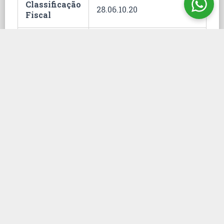
Classificação
28.06.10.20
Fiscal
Hommel
Embalagem
1000 mL
ONU
2920
Unidade
fc
1)
Necessária licença
do(a) Polícia Civil para
aquisição de Anidrido
Maléico em Tolueno
50g/L
2)
Necessária licença do(a)
Polícia Federal para