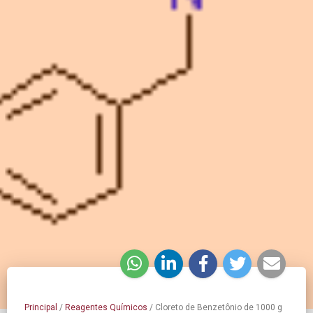
Principal
/
Reagentes Químicos
/
Cloreto de Benzetônio de 1000 g