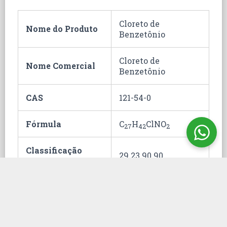
Cloreto de
Nome do Produto
Benzetônio
Cloreto de
Nome Comercial
Benzetônio
CAS
121-54-0
Fórmula
C
H
ClNO
27
42
2
Classificação
29.23.90.90
Fiscal
Hommel
2;1;0;0
Embalagem
1000 g