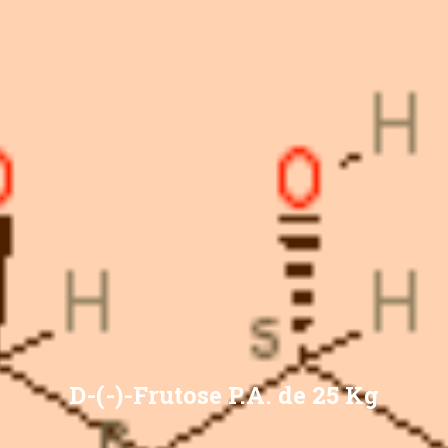
D-(-)-Frutose P.A. de 25 Kg