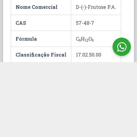
Nome Comercial
D-(-)-Frutose P.A.
CAS
57-48-7
Fórmula
C
H
O
6
12
6
Classificação Fiscal
17.02.50.00
Hommel
Embalagem
25 Kg
ONU
Unidade
fc