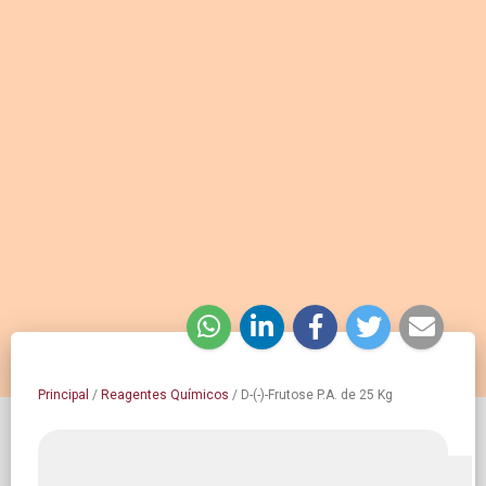
Principal
/
Reagentes Químicos
/
D-(-)-Frutose P.A. de 25 Kg