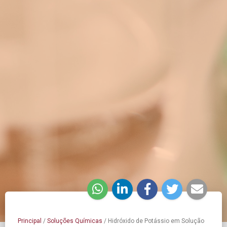
Principal
/
Soluções Químicas
/
Hidróxido de Potássio em Solução