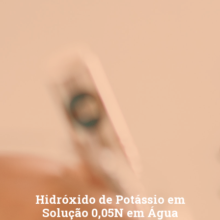
Hidróxido de Potássio em
Solução 0,05N em Água