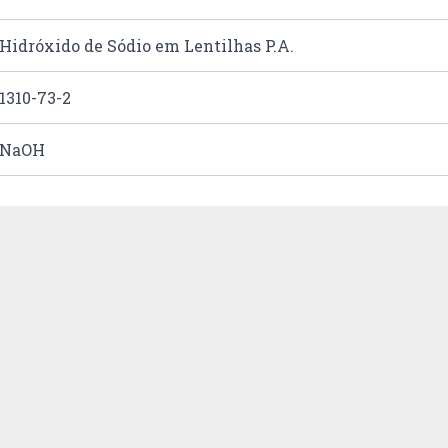
Hidróxido de Sódio em Lentilhas P.A.
1310-73-2
NaOH
28.15.11.00
3;0;1;0
1000 Kg
1823
fc