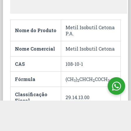
Metil Isobutil Cetona
Nome do Produto
P.A.
Nome Comercial
Metil Isobutil Cetona
CAS
108-10-1
Fórmula
(CH
)
CHCH
COCH
3
2
2
3
Classificação
29.14.13.00
Fiscal
Hommel
2;3;1;0
Embalagem
1000 mL