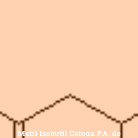
Metil Isobutil Cetona P.A. de