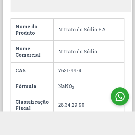
Nome do
Nitrato de Sódio P.A.
Produto
Nome
Nitrato de Sódio
Comercial
CAS
7631-99-4
Fórmula
NaNO
3
Classificação
28.34.29.90
Fiscal
Hommel
2;0;0;0