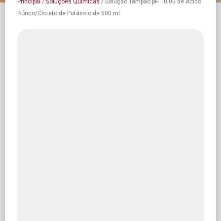
Principal
/
Soluções Químicas
/
Solução Tampão pH 10,00 de Ácido
Bórico/Cloreto de Potássio de 500 mL