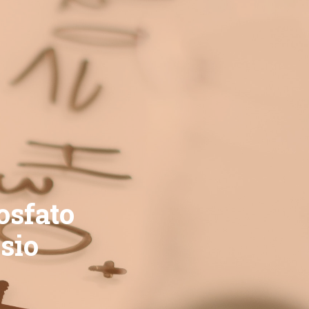
osfato
sio