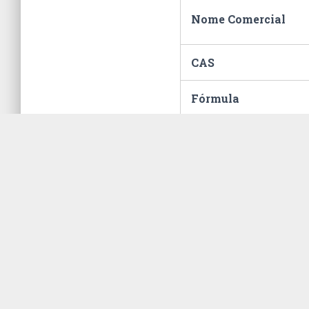
Nome Comercial
CAS
Fórmula
Classificação
Fiscal
Hommel
Embalagem
ONU
Unidade