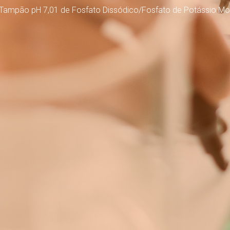
Tampão pH 7,01 de Fosfato Dissódico/Fosfato de Potássio M