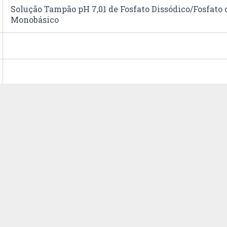
Solução Tampão pH 7,01 de Fosfato Dissódico/Fosfato 
Monobásico
38.22.00.90
0;0;0;0
500 mL
fc