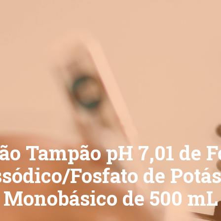
ão Tampão pH 7,01 de F
ssódico/Fosfato de Potás
Monobásico de 500 mL