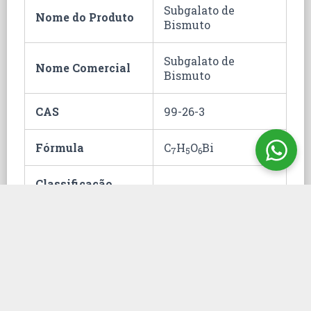
Subgalato de
Nome do Produto
Bismuto
Subgalato de
Nome Comercial
Bismuto
CAS
99-26-3
Fórmula
C
H
O
Bi
7
5
6
Classificação
29.42.00.00
Fiscal
Hommel
Embalagem
25 Kg
ONU