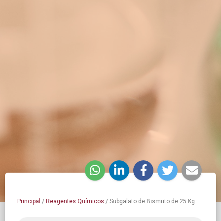
Principal
/
Reagentes Químicos
/
Subgalato de Bismuto de 25 Kg